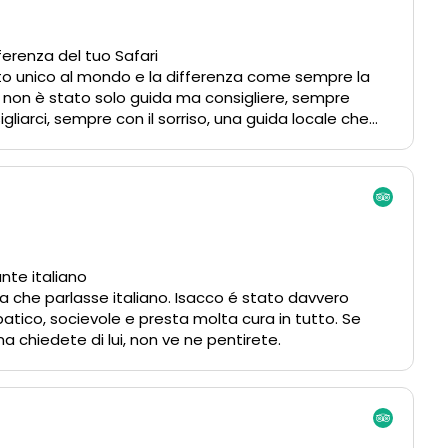
fferenza del tuo Safari
sto unico al mondo e la differenza come sempre la
oi non è stato solo guida ma consigliere, sempre
gliarci, sempre con il sorriso, una guida locale che
sperienza e tanto occhio..quello che vede Ali altri non
liore per il tuo viaggio Safari in Tanzania….lui fa la
nte italiano
 che parlasse italiano. Isacco é stato davvero
atico, socievole e presta molta cura in tutto. Se
a chiedete di lui, non ve ne pentirete.