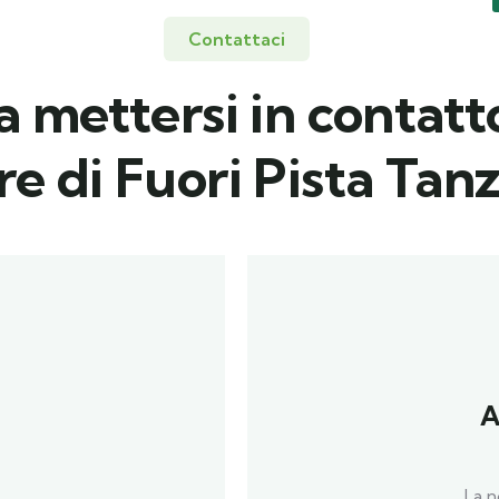
Contattaci
 mettersi in contatt
e di Fuori Pista Tan
A
La n