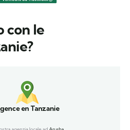
o con le
zanie?
gence en Tanzanie
ostra agenzia locale ad
Arusha