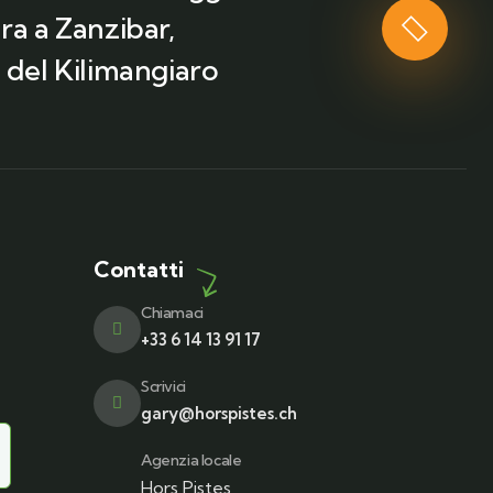
ra a Zanzibar,
 del Kilimangiaro
Contatti
Chiamaci
+33 6 14 13 91 17
Scrivici
gary@horspistes.ch
Agenzia locale
Hors Pistes