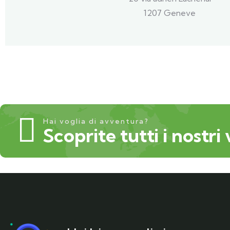
1207 Geneve
Hai voglia di avventura?
Scoprite tutti i nostri