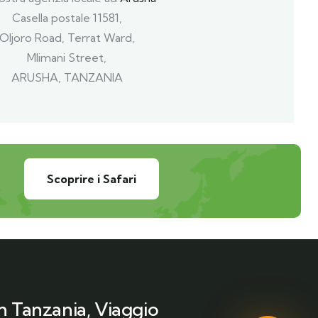
Casella postale 11581,
Oljoro Road, Terrat Ward,
Mlimani Street,
ARUSHA, TANZANIA
Scoprire i Safari
in Tanzania, Viaggio