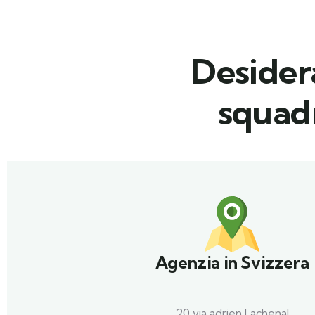
Desidera
squadr
Agenzia in Svizzera
20 via adrien Lachenal