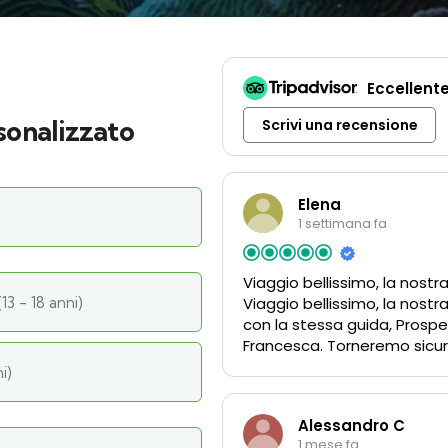
Eccellent
sonalizzato
Scrivi una recensione
Elena
1 settimana fa
Viaggio bellissimo, la nost
Viaggio bellissimo, la nost
con la stessa guida, Prospe
Francesca. Torneremo sicu
Alessandro C
1 mese fa