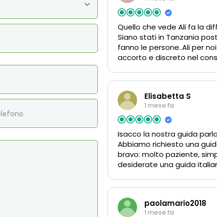
Quello che vede Ali fa la di
Siano stati in Tanzania po
fanno le persone..Ali per n
accorto e discreto nel consi
parla italiano con spirito e
vedono …non esiste guida mig
differenza
Elisabetta S
1 mese fa
Isacco la nostra guida parla
Abbiamo richiesto una guida
bravo: molto paziente, simp
desiderate una guida italian
paolamario2018
1 mese fa