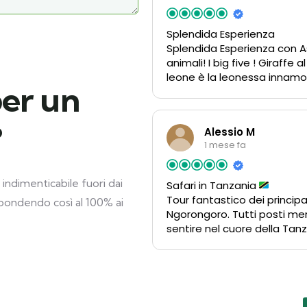
Splendida Esperienza
Splendida Esperienza con As
animali! I big five ! Giraffe 
leone è la leonessa innamorat
per un
gnu e delle zebre che sono a
salutano! Grandi emozioni ! 
per averci fatto emizionar
?
Alessio M
competenza, affidabilità, s
1 mese fa
 indimenticabile fuori dai
Safari in Tanzania
Tour fantastico dei principa
ispondendo così al 100% ai
Ngorongoro. Tutti posti mera
sentire nel cuore della Tanz
torta è stata la nostra guid
molta fortuna nel trovare 
giorno e che ha esaudito tu
consigliato
se vuoi fare 