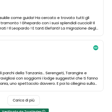
ukile come guida! Ha cercato e trovato tutti gli
al tramonto ! Ghepardo con i suoi splendidi cuccioli! Il
i ! Il Leopardo ! E tanti Elefanti! La migrazione degli
mici! Fare colazione con le giraffe e le zebre che ti
E’ stato difficile uscire dalla savana! Grazie ancora
e! Consigliamo assolutamente! Grazie Asukile per
impatia e gentilezza
li parchi della Tanzania… Serengeti, Tarangire e
vigliosi con soggiorni i lodge suggestivi che ti fanno
ania, uno spettacolo davvero. E poi la ciliegina sulla
a parlante italiano Ally, un ragazzo bravissimo con
animali che ci ha accompagnato dal primo all ultimo
tte le nostre richieste. Ovviamente super
Carica di più
una vacanza in Tanzania questo è il posto giusto
Verificato da Trustindex